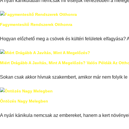
A nyári kánikulában nemcsak mi viseljük nehezebben a meleg
Fagymentesítő Rendszerek Otthonra
Hogyan előzhető meg a csövek és kültéri felületek elfagyása? 
Miért Drágább A Javítás, Mint A Megelőzés? Valós Példák Az Ott
Sokan csak akkor hívnak szakembert, amikor már nem folyik le
Öntözés Nagy Melegben
A nyári kánikula nemcsak az embereket, hanem a kert növényei