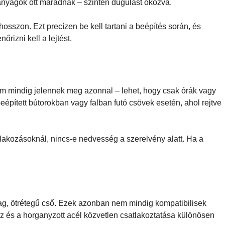
d anyagok ott maradnak – szintén dugulást okozva.
osszon. Ezt precízen be kell tartani a beépítés során, és
rizni kell a lejtést.
 nem mindig jelennek meg azonnal – lehet, hogy csak órák vagy
épített bútorokban vagy falban futó csövek esetén, ahol rejtve
atlakozásoknál, nincs-e nedvesség a szerelvény alatt. Ha a
ag, ötrétegű cső. Ezek azonban nem mindig kompatibilisek
z és a horganyzott acél közvetlen csatlakoztatása különösen