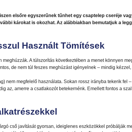
hiszen elsőre egyszerűnek tűnhet egy csaptelep cseréje va
további károkat is okozhat. Az alábbiakban bemutatjuk a leg
sszul Használt Tömítések
n meghúzzák. A túlszorítás következtében a menet könnyen megs
ntos, de nem túl feszes meghúzást igényelnek – mindig kézzel,
g) nem megfelelő használata. Sokan rossz irányba tekerik fel – 
ig az, amerre a csatlakozót betekernénk. Emellett fontos a sza
lkatrészekkel
ó cső javítását gyorsan, ideiglenes eszközökkel próbálják meg