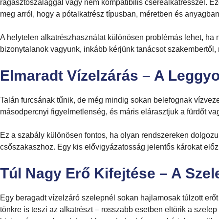
ragasztószalaggal vagy nem kompatibilis cserealkatrésszel. E
meg arról, hogy a pótalkatrész típusban, méretben és anyagban
A helytelen alkatrészhasználat különösen problémás lehet, ha n
bizonytalanok vagyunk, inkább kérjünk tanácsot szakembertől, 
Elmaradt Vízelzárás – A Leggy
Talán furcsának tűnik, de még mindig sokan belefognak vízveze
másodpercnyi figyelmetlenség, és máris elárasztjuk a fürdőt va
Ez a szabály különösen fontos, ha olyan rendszereken dolgozunk
csőszakaszhoz. Egy kis elővigyázatosság jelentős károkat elő
Túl Nagy Erő Kifejtése – A Szel
Egy beragadt vízelzáró szelepnél sokan hajlamosak túlzott erőt
tönkre is teszi az alkatrészt – rosszabb esetben eltörik a szele