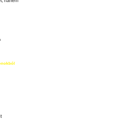
et, hanem
A
honokból
t