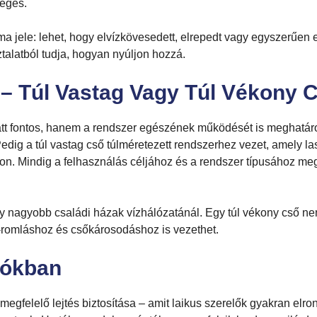
éges.
ma jele: lehet, hogy elvízkövesedett, elrepedt vagy egyszerűen
talatból tudja, hogyan nyúljon hozzá.
 – Túl Vastag Vagy Túl Vékony 
tt fontos, hanem a rendszer egészének működését is meghatároz
edig a túl vastag cső túlméretezett rendszerhez vezet, amely l
on. Mindig a felhasználás céljához és a rendszer típusához me
 nagyobb családi házak vízhálózatánál. Egy túl vékony cső nem f
g-romláshoz és csőkárosodáshoz is vezethet.
yókban
megfelelő lejtés biztosítása – amit laikus szerelők gyakran elro