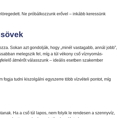
 elöregedett. Ne próbálkozzunk erővel – inkább keressünk
Csövek
za. Sokan azt gondolják, hogy „minél vastagabb, annál jobb”,
assabban melegszik fel, míg a túl vékony cső víznyomás-
gfelelő átmérőt válasszunk – ideális esetben szakember
ogja tudni kiszolgálni egyszerre több vízvételi pontot, míg
ntanak. Ha a cső túl lapos, nem folyik le rendesen a szennyvíz,