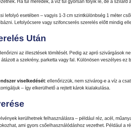
zetnek. Ha túl meredek, a víz túl gyorsan folyik le, de a szilár
si lefolyó esetében – vagyis 1-3 cm szintkülönbség 1 méter csőh
bázni. Lefolyócsere vagy szifoncserés szerelés előtt mindig ellenő
erelés Után
ellenőrizni az illesztések tömítését. Pedig az apró szivárgások
tázott a szekrény, parketta vagy fal. Különösen veszélyes ez be
rendszer viselkedését
: ellenőrizzük, nem szivárog-e a víz a cs
igáljuk – így elkerülhető a rejtett károk kialakulása.
verése
lvények kerülhetnek felhasználásra – például réz, acél, műany
 okozhat, ami gyors csőelhasználódáshoz vezethet. Például a ré