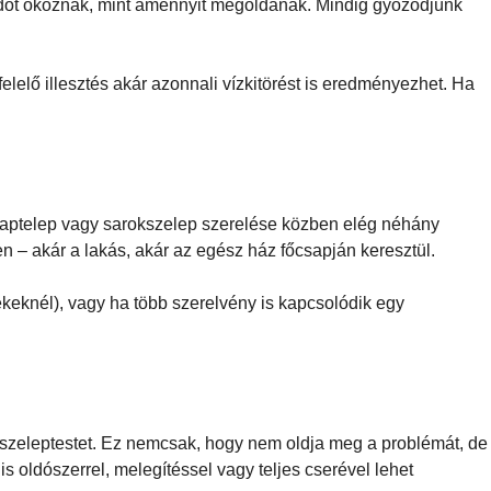
ondot okoznak, mint amennyit megoldanak. Mindig győződjünk
lelő illesztés akár azonnali vízkitörést is eredményezhet. Ha
csaptelep vagy sarokszelep szerelése közben elég néhány
n – akár a lakás, akár az egész ház főcsapján keresztül.
ékeknél), vagy ha több szerelvény is kapcsolódik egy
 a szeleptestet. Ez nemcsak, hogy nem oldja meg a problémát, de
is oldószerrel, melegítéssel vagy teljes cserével lehet