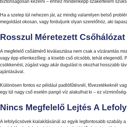
biztonságosan kezelni – ehhez mindenképp szakértelem szüks
Ha a szelep túl nehezen jár, az mindig valamilyen belső problé
megoldást okosan, vagy forduljunk olyan szerelőhöz, aki tapasz
Rosszul Méretezett Csőhálózat
A megfelelő csőátmérő kiválasztása nem csak a vízáramlás mia
vagy épp ellenkezőleg: a kisebb cső olcsóbb, tehát elegendő. P
csökkenést, zúgást vagy akár dugulást is okozhat hosszabb táv
ajánlásával.
Különösen fontos ez például padlófűtésnél, fővezetékeknél vagy
egy túl nagy cső esetén pangó víz alakulhat ki – ez vízminősé
Nincs Megfelelő Lejtés A Lefol
A lefolyócsövek kialakításánál az egyik legfontosabb szabály a 