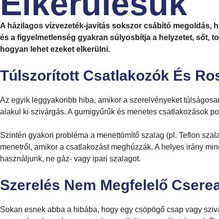
Elkerülésük
A házilagos vízvezeték-javítás sokszor csábító megoldás, 
és a figyelmetlenség gyakran súlyosbítja a helyzetet, sőt, 
hogyan lehet ezeket elkerülni.
Túlszorított Csatlakozók És Ro
Az egyik leggyakoribb hiba, amikor a szerelvényeket túlságosa
alakul ki szivárgás. A gumigyűrűk és menetes csatlakozások po
Szintén gyakori probléma a menettömítő szalag (pl. Teflon szala
menetről, amikor a csatlakozást meghúzzák. A helyes irány mind
használjunk, ne gáz- vagy ipari szalagot.
Szerelés Nem Megfelelő Cserea
Sokan esnek abba a hibába, hogy egy csöpögő csap vagy szivárg