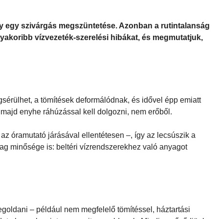
gy egy szivárgás megszüntetése. Azonban a rutintalanság
gyakoribb vízvezeték-szerelési hibákat, és megmutatjuk,
érülhet, a tömítések deformálódnak, és idővel épp emiatt
 majd enyhe ráhúzással kell dolgozni, nem erőből.
az óramutató járásával ellentétesen –, így az lecsúszik a
lag minősége is: beltéri vízrendszerekhez való anyagot
oldani – például nem megfelelő tömítéssel, háztartási