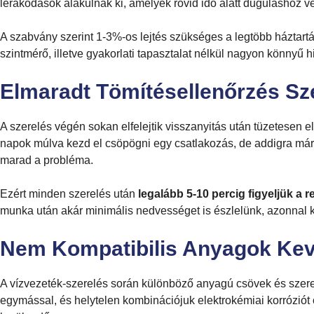
lerakódások alakulnak ki, amelyek rövid idő alatt duguláshoz ve
A szabvány szerint 1-3%-os lejtés szükséges a legtöbb háztartá
szintmérő, illetve gyakorlati tapasztalat nélkül nagyon könnyű hi
Elmaradt Tömítésellenőrzés Sz
A szerelés végén sokan elfelejtik visszanyitás után tüzetesen 
napok múlva kezd el csöpögni egy csatlakozás, de addigra már á
marad a probléma.
Ezért minden szerelés után
legalább 5-10 percig figyeljük a 
munka után akár minimális nedvességet is észlelünk, azonnal korr
Nem Kompatibilis Anyagok Ke
A vízvezeték-szerelés során különböző anyagú csövek és szere
egymással, és helytelen kombinációjuk elektrokémiai korróziót