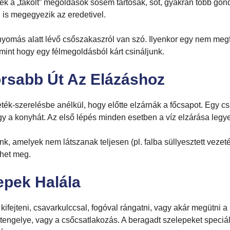
zek a „tákolt” megoldások sosem tartósak, sőt, gyakran több g
 is megegyezik az eredetivel.
yomás alatt lévő csőszakaszról van szó. Ilyenkor egy nem megfe
mint hogy egy félmegoldásból kárt csináljunk.
orsabb Út Az Elázáshoz
ték-szerelésbe anélkül, hogy előtte elzárnák a főcsapot. Egy 
gy a konyhát. Az első lépés minden esetben a víz elzárása legye
, amelyek nem látszanak teljesen (pl. falba süllyesztett vezet
zhet meg.
epek Halála
 kifejteni, csavarkulccsal, fogóval rángatni, vagy akár megütni
p tengelye, vagy a csőcsatlakozás. A beragadt szelepeket speciál