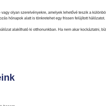
 vagy olyan szerelvényekre, amelyek lehetővé teszik a különbö
ás hónapok alatt is tönkretehet egy frissen felújított hálózatot.
hálózat alakítható ki otthonunkban. Ha nem akar kockáztatni, b
ink