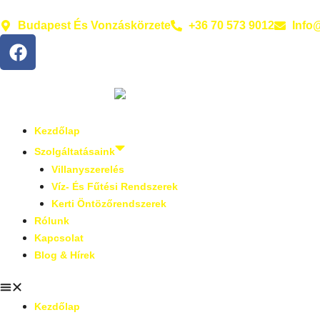
Budapest És Vonzáskörzete
+36 70 573 9012
Info
Kezdőlap
Szolgáltatásaink
Villanyszerelés
Víz- És Fűtési Rendszerek
Kerti Öntözőrendszerek
Rólunk
Kapcsolat
Blog & Hírek
Kezdőlap