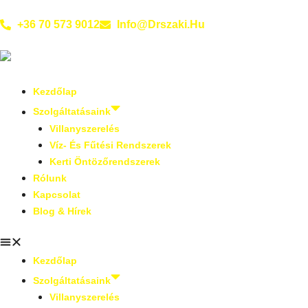
+36 70 573 9012
Info@drszaki.hu
Kezdőlap
Szolgáltatásaink
Villanyszerelés
Víz- És Fűtési Rendszerek
Kerti Öntözőrendszerek
Rólunk
Kapcsolat
Blog & Hírek
Kezdőlap
Szolgáltatásaink
Villanyszerelés