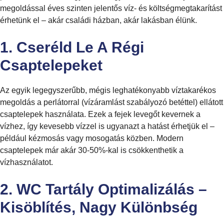
megoldással éves szinten jelentős víz- és költségmegtakarítást
érhetünk el – akár családi házban, akár lakásban élünk.
1. Cseréld Le A Régi
Csaptelepeket
Az egyik legegyszerűbb, mégis leghatékonyabb víztakarékos
megoldás a perlátorral (vízáramlást szabályozó betéttel) ellátott
csaptelepek használata. Ezek a fejek levegőt kevernek a
vízhez, így kevesebb vízzel is ugyanazt a hatást érhetjük el –
például kézmosás vagy mosogatás közben. Modern
csaptelepek már akár 30-50%-kal is csökkenthetik a
vízhasználatot.
2. WC Tartály Optimalizálás –
Kisöblítés, Nagy Különbség