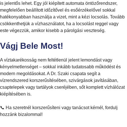
is jelentős lehet. Egy jól kiépített automata öntözőrendszer,
megfelelően beállított időzítővel és esőérzékelővel sokkal
hatékonyabban használja a vizet, mint a kézi locsolás. Tovább
csökkenthetjük a vízhasználatot, ha a locsolást reggel vagy
este végezzük, amikor kisebb a párolgási veszteség.
Vágj Bele Most!
A víztakarékosság nem feltétlenül jelent lemondást vagy
kényelmetlenséget – sokkal inkább tudatosabb működést és
modern megoldásokat. A Dr. Szaki csapata segít a
vízrendszered korszerűsítésében, szivárgások javításában,
csaptelepek vagy tartályok cseréjében, sőt komplett vízhálózat
kiépítésében is.
📞 Ha szeretnél korszerűsíteni vagy tanácsot kérnél, fordulj
hozzánk bizalommal!