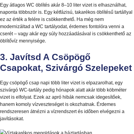
Egy átlagos WC öblítés akár 8–10 liter vizet is elhasználhat,
naponta többször is. Egy kétfázisú, takarékos öblítésű tartállyal
ez az érték a felére is csökkenthető. Ha még nem
modernizáltad a WC tartályodat, érdemes fontolóra venni a
cserét – vagy akár egy súly hozzáadásával is csökkenthető az
öblítővíz mennyisége.
3. Javítsd A Csöpögő
Csapokat, Szivárgó Szelepeket
Egy csöpögő csap napi több liter vizet is elpazarolhat, egy
szivárgó WC-tartály pedig hónapok alatt akár több köbméter
vizet is elfolyat. Ezek az apró hibák nemcsak idegesítőek,
hanem komoly vízveszteséget is okozhatnak. Érdemes
rendszeresen átnézni a vízrendszert és időben elvégezni a
javításokat.