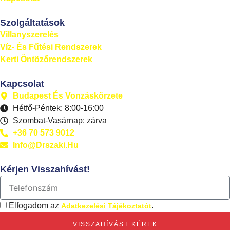
Szolgáltatások
Villanyszerelés
Víz- És Fűtési Rendszerek
Kerti Öntözőrendszerek
Kapcsolat
Budapest És Vonzáskörzete
Hétfő-Péntek: 8:00-16:00
Szombat-Vasárnap: zárva
+36 70 573 9012
Info@drszaki.hu
Kérjen Visszahívást!
Elfogadom az
.
Adatkezelési Tájékoztatót
VISSZAHÍVÁST KÉREK