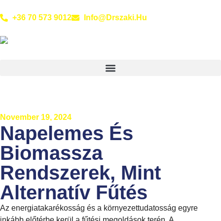
+36 70 573 9012
Info@drszaki.hu
November 19, 2024
Napelemes És
Biomassza
Rendszerek, Mint
Alternatív Fűtés
Az energiatakarékosság és a környezettudatosság egyre
inkább előtérbe kerül a fűtési megoldások terén. A