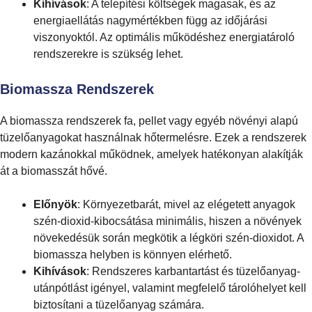
Kihívások
: A telepítési költségek magasak, és az
energiaellátás nagymértékben függ az időjárási
viszonyoktól. Az optimális működéshez energiatároló
rendszerekre is szükség lehet.
Biomassza Rendszerek
A biomassza rendszerek fa, pellet vagy egyéb növényi alapú
tüzelőanyagokat használnak hőtermelésre. Ezek a rendszerek
modern kazánokkal működnek, amelyek hatékonyan alakítják
át a biomasszát hővé.
Előnyök
: Környezetbarát, mivel az elégetett anyagok
szén-dioxid-kibocsátása minimális, hiszen a növények
növekedésük során megkötik a légköri szén-dioxidot. A
biomassza helyben is könnyen elérhető.
Kihívások
: Rendszeres karbantartást és tüzelőanyag-
utánpótlást igényel, valamint megfelelő tárolóhelyet kell
biztosítani a tüzelőanyag számára.