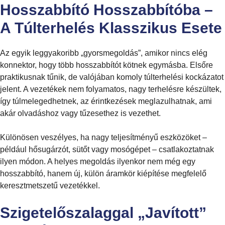
Hosszabbító Hosszabbítóba –
A Túlterhelés Klasszikus Esete
Az egyik leggyakoribb „gyorsmegoldás”, amikor nincs elég
konnektor, hogy több hosszabbítót kötnek egymásba. Elsőre
praktikusnak tűnik, de valójában komoly túlterhelési kockázatot
jelent. A vezetékek nem folyamatos, nagy terhelésre készültek,
így túlmelegedhetnek, az érintkezések meglazulhatnak, ami
akár olvadáshoz vagy tűzesethez is vezethet.
Különösen veszélyes, ha nagy teljesítményű eszközöket –
például hősugárzót, sütőt vagy mosógépet – csatlakoztatnak
ilyen módon. A helyes megoldás ilyenkor nem még egy
hosszabbító, hanem új, külön áramkör kiépítése megfelelő
keresztmetszetű vezetékkel.
Szigetelőszalaggal „javított”