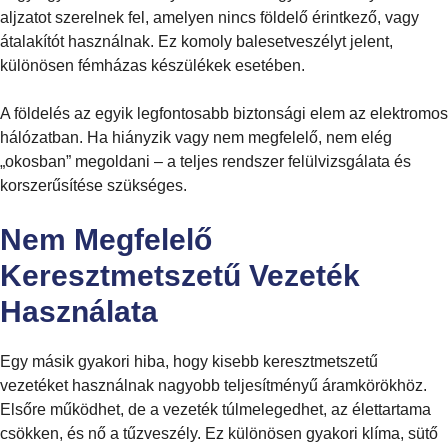
aljzatot szerelnek fel, amelyen nincs földelő érintkező, vagy
átalakítót használnak. Ez komoly balesetveszélyt jelent,
különösen fémházas készülékek esetében.
A földelés az egyik legfontosabb biztonsági elem az elektromos
hálózatban. Ha hiányzik vagy nem megfelelő, nem elég
„okosban” megoldani – a teljes rendszer felülvizsgálata és
korszerűsítése szükséges.
Nem Megfelelő
Keresztmetszetű Vezeték
Használata
Egy másik gyakori hiba, hogy kisebb keresztmetszetű
vezetéket használnak nagyobb teljesítményű áramkörökhöz.
Elsőre működhet, de a vezeték túlmelegedhet, az élettartama
csökken, és nő a tűzveszély. Ez különösen gyakori klíma, sütő