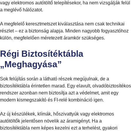
vagy elektromos autótöltő telepítésekor, ha nem vizsgálják felül
a meglévő hálózatot.
A megfelelő keresztmetszet kiválasztása nem csak technikai
részlet – ez a biztonság alapja. Minden nagyobb fogyasztóhoz
külön, megfelelően méretezett áramkör szükséges.
Régi Biztosítéktábla
„meghagyása”
Sok felújítás során a látható részek megújulnak, de a
biztosítéktábla érintetlen marad. Egy elavult, olvadóbiztosítékos
rendszer azonban nem biztosítja azt a védelmet, amit egy
modern kismegszakító és FI-relé kombináció igen.
Az új készülékek, klímák, hőszivattyúk vagy elektromos
autótöltők jelentősen növelik az áramigényt. Ha a
biztosítéktábla nem képes kezelni ezt a terhelést, gyakori